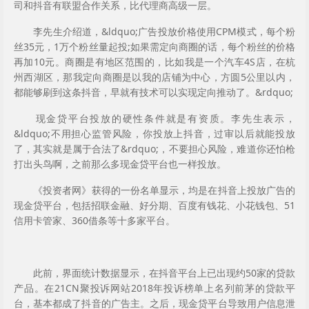
司和抖音有联盟合作关系，比代理商高级一层。
李先生介绍道，&ldquo;广告投放价格使用CPM模式，每个粉
丝35元，1万个粉丝量起投;如果需定向商圈的话，每个粉丝的价格
再加10元。商圈是有地区范围的，比如我是一个汽车4S店，在杭
州西湖区，那我定向商圈是以我的店铺为中心，方圆5公里以内，
都能够刷到这条抖音，早就有技术可以实现定向推动了。&rdquo;
现金贷平台投放的硬性条件就是有资质。李先生表示，
&ldquo;不用担心监管风险，你投放上抖音，过审以后就能投放
了，其实就是属于合法了&rdquo;，不要担心风险，难道你还怕枪
打出头鸟啊，之前那么多现金贷平台也一样投放。
《投资者网》获得的一份名单显示，均是在抖音上投放广告的
现金贷平台，包括招联金融、好分期、百度有钱花、小花钱包、51
信用卡管家、360借条等十多家平台。
此前，界面统计数据显示，在抖音平台上已出现约50家的贷款
产品。在21CN聚投诉网站2018年投诉榜单上名列前茅的贷款平
台，基本都成了抖音的广告主。之后，现金贷平台导致用户信息泄