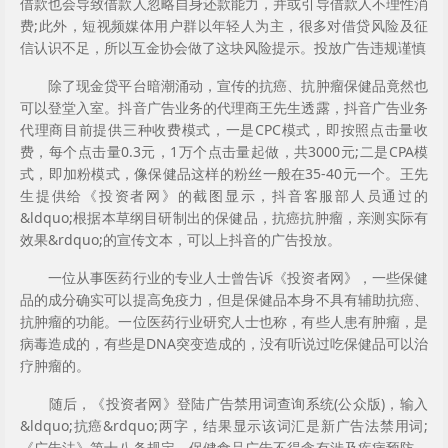
借款也会导致借款人忽略自身还款能力，并或引导借款人不理性消
费;此外，短视频媒体用户群以年轻人为主，很多对借贷风险及征
信认识不足，所以互金协会做了这块风险提示。
投放广告违规谨慎
除了现金贷平台暗潮涌动，宣传的抗癌、抗肿瘤保健品竟然也
可以登堂入室。抖音广告业务的代理商王先生透露，抖音广告业务
代理商目前提供三种收费模式，一是CPC模式，即按照点击量收
费，每个点击量0.3元，1万个点击量起做，共3000元;二是CPA模
式，即加粉模式，像保健品这样的粉丝一般在35-40元一个。王先
生提供给《投资者网》的截图显示，抖音客服部人员通过的
&ldquo;根据本草纲目研制出的保健品，抗癌抗肿瘤，亲测实际有
效果&rdquo;的宣传文本，可以上抖音的广告投放。
一位从事医药行业的专业人士曾告诉《投资者网》，一些保健
品的成分确实可以提高免疫力，但是保健品本身不具有辅助抗癌、
抗肿瘤的功能。一位医药行业研究人士也称，有些人患有肿瘤，是
病毒造成的，有些是DNA突变造成的，没有听说过吃保健品可以治
疗肿瘤的。
随后，《投资者网》登陆广告禁用词查询系统(公众版)，输入
&ldquo;抗癌&rdquo;两字，结果显示该词汇是新广告法禁用词;
《广告法》第十八条规定，保健食品广告不得含有涉及疾病预防、