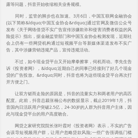
露等问题，抖音开始收缩相关业务规模。
同时，监管的脚步也在加速。3月6日，中国互联网金融协会
(以下简称&ldquo;中国互金协会&rdquo;)通过官网及微信公众号
发布《关于网络借贷不实广告宣传涉嫌欺诈和侵害消费者权益的风
险提示》指出，据金融监管部门和中国互金协会检测发现，近期社
会上仍有一些网贷机构通过短视频平台等新媒体渠道发布不实广
告，其中涉嫌营销违规产品，宣传违规活动。
不过，如今现金贷平台又开始摩拳擦掌，伺机而动。李先生告
诉《投资者网》，&ldquo;近期自己的同事已经接到了好几个现金
贷的广告投放。&rdquo;同时，抖音也将为这些现金贷平台再次打
开方便之门。
让双方铤而走险的原因是，抖音的流量实力和两者用户的高匹
配度。此前，抖音总裁张楠公布的数据显示，截止2019年1月，抖
音国内日活跃用户突破2.5亿，24-30岁的人群为抖音用户主体，因
此与现金贷平台的用户高度吻合。
网贷之家研究院院长张叶霞对《投资者网》表示，不实的广告
会误导短视频用户群，让用户忽略贷款风险;一些广告强调低门槛